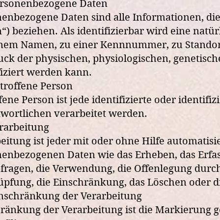
rsonenbezogene Daten
enbezogene Daten sind alle Informationen, die s
“) beziehen. Als identifizierbar wird eine nat
inem Namen, zu einer Kennnummer, zu Standor
ck der physischen, physiologischen, genetischen
fiziert werden kann.
troffene Person
fene Person ist jede identifizierte oder ident
wortlichen verarbeitet werden.
rarbeitung
eitung ist jeder mit oder ohne Hilfe automati
enbezogenen Daten wie das Erheben, das Erfass
fragen, die Verwendung, die Offenlegung durch
pfung, die Einschränkung, das Löschen oder d
nschränkung der Verarbeitung
ränkung der Verarbeitung ist die Markierung g