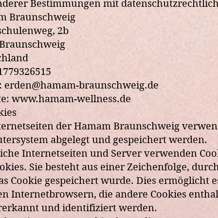
derer Bestimmungen mit datenschutzrechtliche
 Braunschweig
chulenweg, 2b
 Braunschweig
chland
01779326515
:
erden@hamam-braunschweig.de
te:
www.hamam-wellness.de
kies
ternetseiten der Hamam Braunschweig verwende
tersystem abgelegt und gespeichert werden.
iche Internetseiten und Server verwenden Cook
okies. Sie besteht aus einer Zeichenfolge, du
s Cookie gespeichert wurde. Dies ermöglicht e
n Internetbrowsern, die andere Cookies enthal
erkannt und identifiziert werden.