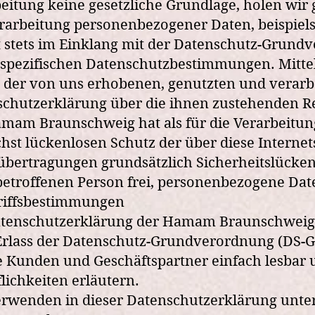
eitung keine gesetzliche Grundlage, holen wir 
rarbeitung personenbezogener Daten, beispiels
t stets im Einklang mit der Datenschutz-Gru
spezifischen Datenschutzbestimmungen. Mittel
der von uns erhobenen, genutzten und verarbe
chutzerklärung über die ihnen zustehenden Re
mam Braunschweig hat als für die Verarbeitu
hst lückenlosen Schutz der über diese Interne
bertragungen grundsätzlich Sicherheitslücken 
betroffenen Person frei, personenbezogene Date
griffsbestimmungen
tenschutzerklärung der Hamam Braunschweig be
rlass der Datenschutz-Grundverordnung (DS-GV
 Kunden und Geschäftspartner einfach lesbar 
flichkeiten erläutern.
rwenden in dieser Datenschutzerklärung unter