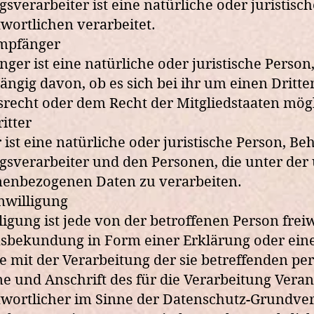
gsverarbeiter ist eine natürliche oder juristis
wortlichen verarbeitet.
pfänger
ger ist eine natürliche oder juristische Perso
ngig davon, ob es sich bei ihr um einen Drit
recht oder dem Recht der Mitgliedstaaten mögl
itter
r ist eine natürliche oder juristische Person, 
gsverarbeiter und den Personen, die unter der
nenbezogenen Daten zu verarbeiten.
nwilligung
ligung ist jede von der betroffenen Person fre
sbekundung in Form einer Erklärung oder einer
ie mit der Verarbeitung der sie betreffenden p
e und Anschrift des für die Verarbeitung Vera
wortlicher im Sinne der Datenschutz-Grundver