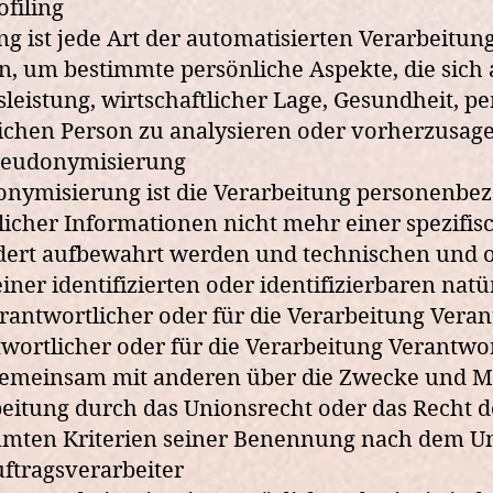
filing
ing ist jede Art der automatisierten Verarbei
, um bestimmte persönliche Aspekte, die sich 
sleistung, wirtschaftlicher Lage, Gesundheit, pe
ichen Person zu analysieren oder vorherzusag
eudonymisierung
nymisierung ist die Verarbeitung personenbe
licher Informationen nicht mehr einer spezifi
ert aufbewahrt werden und technischen und o
einer identifizierten oder identifizierbaren n
antwortlicher oder für die Verarbeitung Veran
wortlicher oder für die Verarbeitung Verantwortl
emeinsam mit anderen über die Zwecke und Mit
eitung durch das Unionsrecht oder das Recht d
mten Kriterien seiner Benennung nach dem Un
ftragsverarbeiter