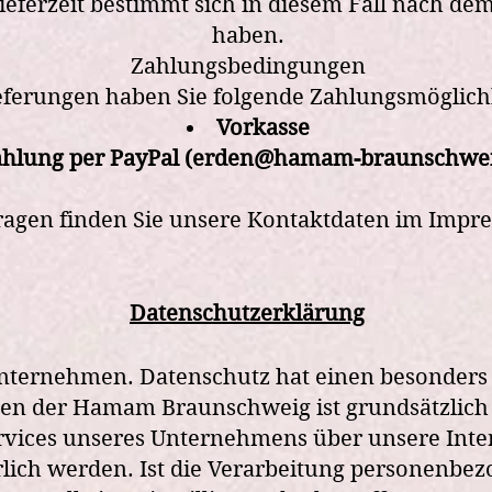
ferzeit bestimmt sich in diesem Fall nach dem A
haben.
Zahlungsbedingungen
eferungen haben Sie folgende Zahlungsmöglich
Vorkasse
hlung per PayPal (
erden@hamam-braunschwei
ragen finden Sie unsere Kontaktdaten im
Impr
Datenschutzerklärung
nternehmen. Datenschutz hat einen besonders h
ten der Hamam Br
aunschweig ist grundsätzlic
ervices unseres Unternehmens über unsere Int
ich werden. Ist die Verarbeitung personenbezo