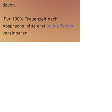
davon.
Für 100% Frauenzeit nach
Absprache ,bitte erst
online Termin
vereinbaren