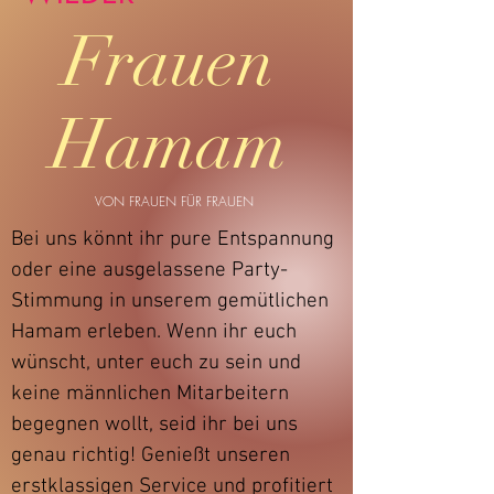
Frauen
Hamam
VON FRAUEN FÜR FRAUEN
Bei uns könnt ihr pure Entspannung
oder eine ausgelassene Party-
Stimmung in unserem gemütlichen
Hamam erleben. Wenn ihr euch
wünscht, unter euch zu sein und
keine männlichen Mitarbeitern
begegnen wollt, seid ihr bei uns
genau richtig! Genießt unseren
erstklassigen Service und profitiert